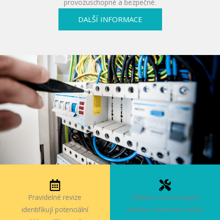
provozuschopné a bezpečné.
DALŠÍ INFORMACE
Pravidelné revize
Údržba a revize zajistí
identifikují potenciální
dlouhou životnost vašich