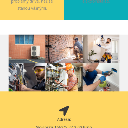
problémy dříve, než se
elektroinstalací.
stanou vážnými.
Adresa:
Slovinská 1662/5, 612 00 Brno